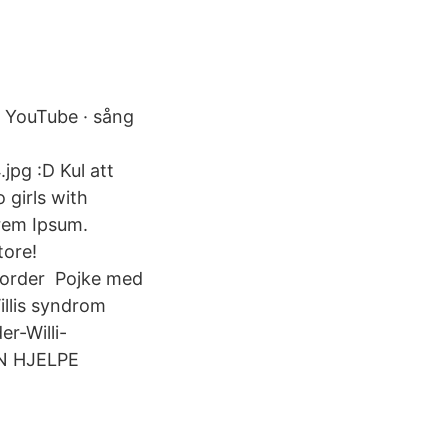
 YouTube · sång
pg :D Kul att
 girls with
rem Ipsum.
tore!
isorder Pojke med
llis syndrom
r-Willi-
AN HJELPE