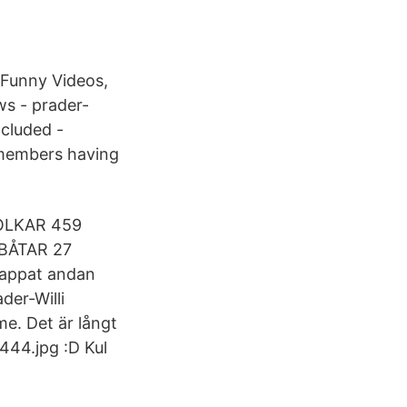
 Funny Videos,
ws - prader-
ncluded -
 members having
 TOLKAR 459
BÅTAR 27
appat andan
der-Willi
me. Det är långt
444.jpg :D Kul