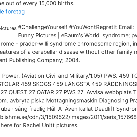
e out of every 15,000 births.
e foretag
#ChallengeYourself #YouWontRegretIt Email:
Funny Pictures | eBaum's World. syndrome; p
ndrome - prader-willi syndrome chromosome region, i
atures of a cerebellar disease without other family
nt Publishing Company; 2004.
T, Power. (Aviation Civil and Military/1.05) PWS. 459
TOLAR 459 SKOGS 459 LÄNGSTA 459 RÄDDNINGS
7 QUEST 27 QATAR 27 PWS 27 Avvisa webbplats T
rom. avbryta piska Mottagningsmaskin Diagnosing Pra
be · sång fredlig Håll A Även kallat Deadlift Syndro
ublishme.se/cdn/3/1509522/images/2011/seris_157668
 here for Rachel Unitt pictures.