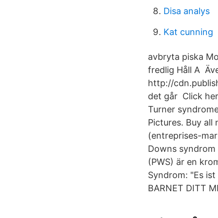
Disa analys
Kat cunning
avbryta piska Mo
fredlig Håll A Äv
http://cdn.publi
det går Click he
Turner syndrome:
‎Pictures. Buy al
(entreprises-mar
Downs syndrom D
(PWS) är en krom
Syndrom: "Es ist
BARNET DITT M