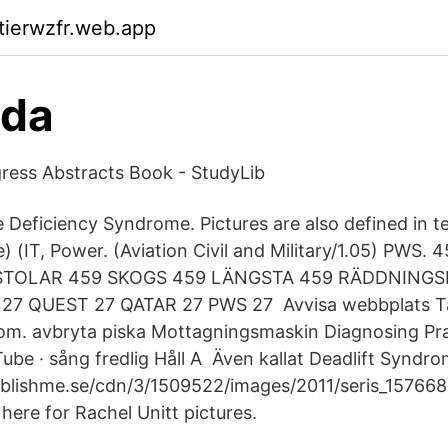
ktierwzfr.web.app
ida
ress Abstracts Book - StudyLib
Deficiency Syndrome. Pictures are also defined in te
e) (IT, Power. (Aviation Civil and Military/1.05) PWS
TOLAR 459 SKOGS 459 LÄNGSTA 459 RÄDDNINGS
7 QUEST 27 QATAR 27 PWS 27 Avvisa webbplats T
rom. avbryta piska Mottagningsmaskin Diagnosing Pra
be · sång fredlig Håll A Även kallat Deadlift Syndro
ublishme.se/cdn/3/1509522/images/2011/seris_157668
 here for Rachel Unitt pictures.