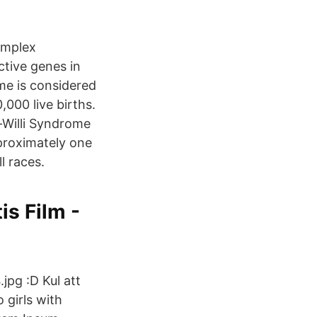
omplex
ctive genes in
me is considered
000 live births.
-Willi Syndrome
proximately one
l races.
is Film -
pg :D Kul att
 girls with