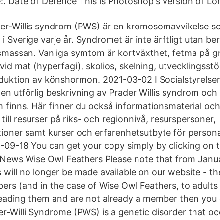
. Date of Defence This is Photoshop's version of Lo
er-Willis syndrom (PWS) är en kromosomavvikelse s
i Sverige varje år. Syndromet är inte ärftligt utan ber
smassan. Vanliga symtom är kortväxthet, fetma på g
vid mat (hyperfagi), skolios, skelning, utvecklingsst
duktion av könshormon. 2021-03-02 I Socialstyrels
 en utförlig beskrivning av Prader Willis syndrom och
 finns. Här finner du också informationsmaterial och 
ill resurser på riks- och regionnivå, resurspersoner,
tioner samt kurser och erfarenhetsutbyte för persona
09-18 You can get your copy simply by clicking on t
ws Wise Owl Feathers Please note that from Janua
will no longer be made available on our website - the
ers (and in the case of Wise Owl Feathers, to adults 
eading them and are not already a member then you 
r-Willi Syndrome (PWS) is a genetic disorder that oc