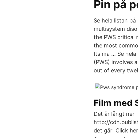
Pin på p
Se hela listan p
multisystem diso
the PWS critical
the most common 
Its ma … Se hela
(PWS) involves a
out of every twe
Film med S
Det är långt ner
http://cdn.publi
det går Click he