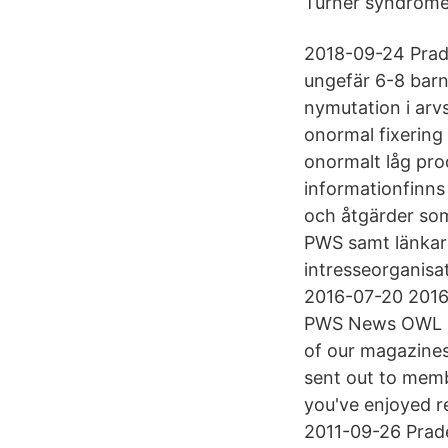
Turner syndrome:
2018-09-24 Prad
ungefär 6-8 barn 
nymutation i arv
onormal fixering 
onormalt låg pro
informationfinns
och åtgärder som
PWS samt länkar t
intresseorganisa
2016-07-20 2016-
PWS News OWL Ne
of our magazines 
sent out to memb
you've enjoyed r
2011-09-26 Prade