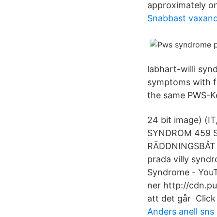
approximately on
Snabbast vaxand
labhart-willi sy
symptoms with fe
the same PWS-Ke
24 bit image) (I
SYNDROM 459 S
RÄDDNINGSBÅT 2
prada villy synd
Syndrome - YouTu
ner http://cdn.p
att det går Click
Anders anell sns