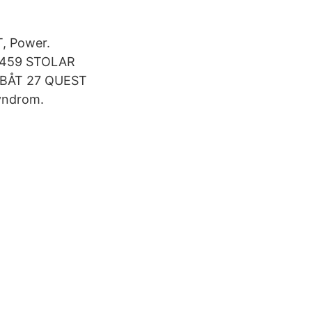
T, Power.
M 459 STOLAR
BÅT 27 QUEST
yndrom.