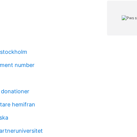
 stockholm
yment number
 donationer
tare hemifran
ska
artneruniversitet