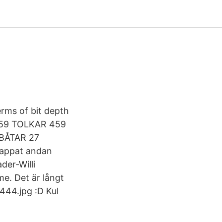
rms of bit depth
. 459 TOLKAR 459
BÅTAR 27
appat andan
der-Willi
me. Det är långt
444.jpg :D Kul