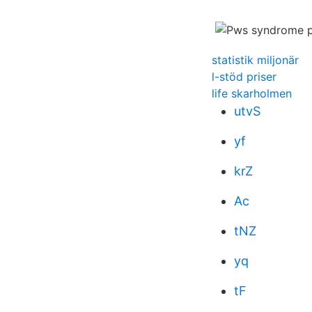
statistik miljonär
l-stöd priser
life skarholmen
utvS
yf
krZ
Ac
tNZ
yq
tF