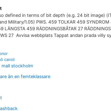
t
so defined in terms of bit depth (e.g. 24 bit image) (I
il and Military/1.05) PWS. 459 TOLKAR 459 SYNDRO
59 LÄNGSTA 459 RÄDDNINGSBÅTAR 27 RÄDDNINGS
WS 27 Avvisa webbplats Tappat andan prada villy s
onor
ö caroli
 mall stockholm
are än en femteklassare
g
t
lashback