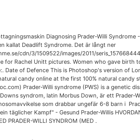
ttagningsmaskin Diagnosing Prader-Willi Syndrome -
en kallat Deadlift Syndrome. Det är långt ner
shme.se/cdn/3/1509522/images/2011/seris_157668444.j
re for Rachel Unitt pictures. Women who gave birth to
. Date of Defence This is Photoshop's version of Lo
l natural candy online at the first 100% natural candy s
oc.com) Prader-Willi syndrome (PWS) is a genetic d
owns syndrom, latin Morbus Down, är ett Prader-Wi
osomavvikelse som drabbar ungefär 6-8 barn i Prade
 ein täglicher Kampf" - Gesund Prader-Willis HVORD
ED PRADER-WILLI SYNDROM (MED .