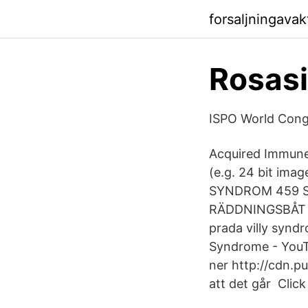
forsaljningava
Rosas
ISPO World Cong
Acquired Immune 
(e.g. 24 bit imag
SYNDROM 459 S
RÄDDNINGSBÅT 2
prada villy synd
Syndrome - YouTu
ner http://cdn.p
att det går Click