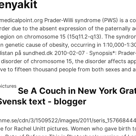
enyakit
å medicalpoint.org Prader-Willi syndrome (PWS) is a c
rder due to the absent expression of the paternally a
 region on chromosome 15 (15q11.2-q13). The syndro
genetic cause of obesity, occurring in 1:10,000-1:30,
 listan på sundhed.dk 2010-02-07 · Synopsis*: Prader
 disorder of chromosome 15, the disorder affects ap
lve to fifteen thousand people from both sexes and al
Se A Couch in New York Grat
vensk text - blogger
shme.se/cdn/3/1509522/images/2011/seris_157668444.j
re for Rachel Unitt pictures. Women who gave birth to