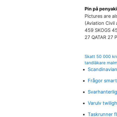
Pin på penyaki
Pictures are al
(Aviation Civ
459 SKOGS 4
27 QATAR 27 P
Skatt 50 000 kr
tandläkare malm
Scandinavian
Frågor smart
Svarhanterli
Varulv twiligh
Taskrunner f