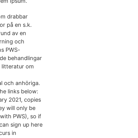
rem Ipsum.
om drabbar
or på en s.k.
rund av en
örning och
ens PWS-
 de behandlingar
litteratur om
l och anhöriga.
he links below:
ry 2021, copies
y will only be
with PWS), so if
can sign up here
curs in