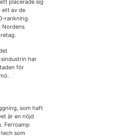
sett placerade sig
 ett av de
0-rankning.
om Nordens
retag.
det
sindustrin har
staden för
lmö.
äggning, som haft
et är en nöjd
n. Ferroamp
n-tech som