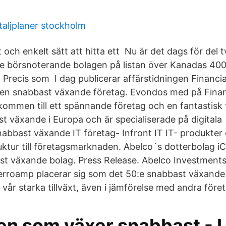
aljplaner stockholm
t och enkelt sätt att hitta ett Nu är det dags för del 
 börsnoterande bolagen på listan över Kanadas 40
 Precis som I dag publicerar affärstidningen Financia
en snabbast växande företag. Evondos med på Financ
kommen till ett spännande företag och en fantastisk t
t växande i Europa och är specialiserade på digitala 
nabbast växande IT företag- Infront IT IT- produkter 
ruktur till företagsmarknaden. Abelco´s dotterbolag 
ast växande bolag. Press Release. Abelco Investment
Ferroamp placerar sig som det 50:e snabbast växande 
vår starka tillväxt, även i jämförelse med andra föret
en som växer snabbast -