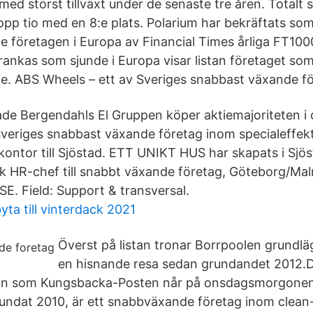
med störst tillväxt under de senaste tre åren. Totalt 
opp tio med en 8:e plats. Polarium har bekräftats som
 företagen i Europa av Financial Times årliga FT100
ankas som sjunde i Europa visar listan företaget s
. ABS Wheels – ett av Sveriges snabbast växande fö
e Bergendahls El Gruppen köper aktiemajoriteten i 
riges snabbast växande företag inom specialeffekt
dkontor till Sjöstad. ETT UNIKT HUS har skapats i Sjö
 HR-chef till snabbt växande företag, Göteborg/Ma
E. Field: Support & transversal.
ta till vinterdack 2021
Överst på listan tronar Borrpoolen grundl
en hisnande resa sedan grundandet 2012.D
din som Kungsbacka-Posten når på onsdagsmorgone
rundat 2010, är ett snabbväxande företag inom clea