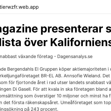
ktierwzfr.web.app
agazine presenterar s
lista över Kalifornien
snabbast växande företag - Dagensanalys.se
e Bergendahls El Gruppen köper aktiemajoriteten i 
elljungaföretaget BR-EL AB. Annsofie Wieland. Det ä
som för fjortonde året i rad utser landets snabbast 
ingen Di Gasell. För att kvala in ska företagen bland
 omsättning som överstiger 10 miljoner och minst ha 
 det första räkenskapsåret. Umeåföretaget som topp
ingsökning på 243 procent.