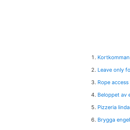
Kortkommand
Leave only f
Rope access
Beloppet av e
Pizzeria lin
Brygga enge