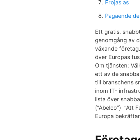
Frojas as
Pagaende det
Ett gratis, snabb
genomgång av de
växande företag.
över Europas tus
Om tjänsten: Väl
ett av de snabbas
till branschens s
inom IT- infrast
lista över snabb
(”Abelco”) ”Att 
Europa bekräftar 
Företag