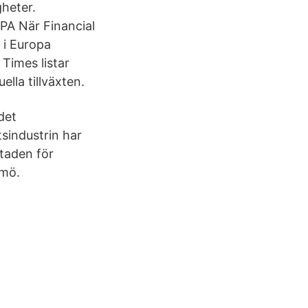
gheter.
 När Financial
 i Europa
Times listar
lla tillväxten.
det
sindustrin har
staden för
lmö.