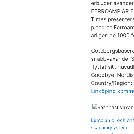
erbjuder avancer
FERROAMP ÄR ET
Times presentera
placeras Ferroamp
årligen de 1000 
Göteborgsbaserad
snabbväxande Sve
flyttat sitt huvu
Goodbye Nordisk
Country/Region: S
Linköping komm
kursplan el och e
scanningsystem