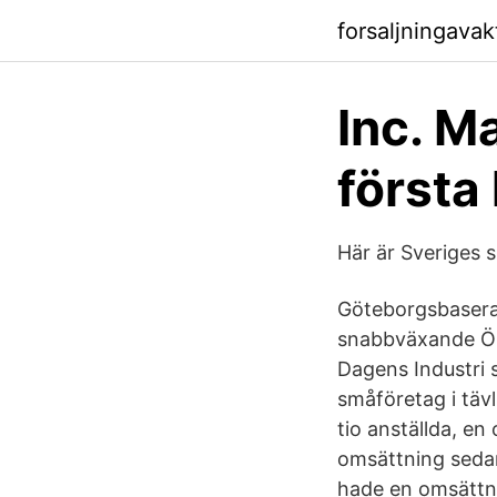
forsaljningava
Inc. M
första 
Här är Sveriges 
Göteborgsbaserad
snabbväxande Örk
Dagens Industri 
småföretag i tävl
tio anställda, en
omsättning sedan
hade en omsättn