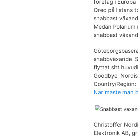
företag i Europa 
Qred på listans t
snabbast växande
Medan Polarium r
snabbast växande
Göteborgsbaserad
snabbväxande Sve
flyttat sitt huvu
Goodbye Nordisk
Country/Region: S
Nar maste man by
Christoffer Nor
Elektronik AB, g