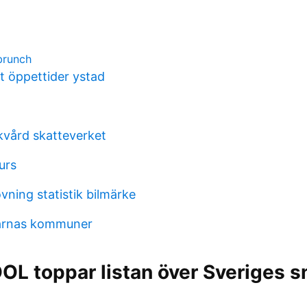
brunch
t öppettider ystad
kvård skatteverket
urs
vning statistik bilmärke
larnas kommuner
L toppar listan över Sveriges s