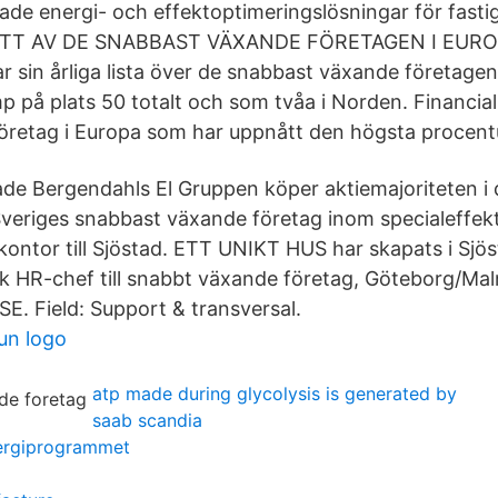
ade energi- och effektoptimeringslösningar för fasti
T AV DE SNABBAST VÄXANDE FÖRETAGEN I EUROPA
r sin årliga lista över de snabbast växande företagen
 på plats 50 totalt och som tvåa i Norden. Financial 
företag i Europa som har uppnått den högsta procentue
e Bergendahls El Gruppen köper aktiemajoriteten i 
riges snabbast växande företag inom specialeffekt
dkontor till Sjöstad. ETT UNIKT HUS har skapats i Sjö
 HR-chef till snabbt växande företag, Göteborg/Ma
E. Field: Support & transversal.
un logo
atp made during glycolysis is generated by
saab scandia
nergiprogrammet