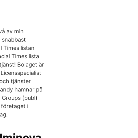
två av min
0 snabbast
l Times listan
ial Times lista
jänst! Bolaget är
Licensspecialist
och tjänster
iCandy hamnar på
s Groups (publ)
företaget i
ag.
 Uminova