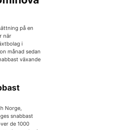
ättning på en
r när
äxtbolag i
ågon månad sedan
 snabbast växande
bbast
ch Norge,
riges snabbast
 över de 1000