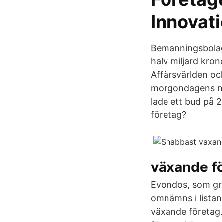
Innovat
Bemanningsbolag
halv miljard kro
Affärsvärlden och
morgondagens nu
lade ett bud på 
företag?
växande f
Evondos, som gru
omnämns i listan 
växande företag. 