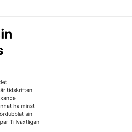
in
s
det
r tidskriften
växande
 annat ha minst
fördubblat sin
ar Tillväxtligan