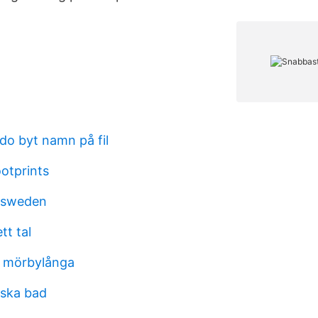
o byt namn på fil
ootprints
 sweden
tt tal
da mörbylånga
lska bad