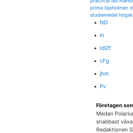
practical lsd manu
prima liljeholmen d
studiemedel högsk
ND
in
IdlZf
cFg
jhm
Pv
Företagen som
Medan Polarium
snabbast växa
Redaktionen St