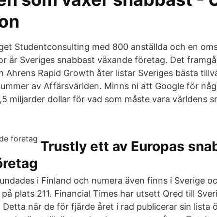
ion
et Studentconsulting med 800 anställda och en oms
nor är Sveriges snabbast växande företag. Det framgå
 Ahrens Rapid Growth åter listar Sveriges bästa tillv
mmer av Affärsvärlden. Minns ni att Google för n
2,5 miljarder dollar för vad som måste vara världens
Trustly ett av Europas sna
öretag
ndades i Finland och numera även finns i Sverige o
på plats 211. Financial Times har utsett Qred till Sve
Detta när de för fjärde året i rad publicerar sin lista