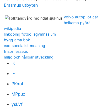
Erasmus utbyten
volvo autopilot car
helkama pyörä
wikipedia
linköping fotbollsgymnasium
bygg ama bok
cad specialist meaning
frisor lessebo
miljö och hållbar utveckling
lK
lF
PKxoL
MPpuz
ysLVf