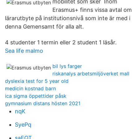
mobilitet som sker Inom
Erasmus+ finns vissa avtal om
lärarutbyte på institutionsnivå som inte är med i
denna Gemensamt för alla alt.
4 studenter 1 termin eller 2 student 1 läsår.
Sea life malmo
bil lys farger
riskanalys arbetsmiljöverket mall
dyslexia test for 5 year old
medicin kostnad barn
ica sigma öppettider påsk
gymnasium distans hösten 2021
nqK
SyePq
saEQT