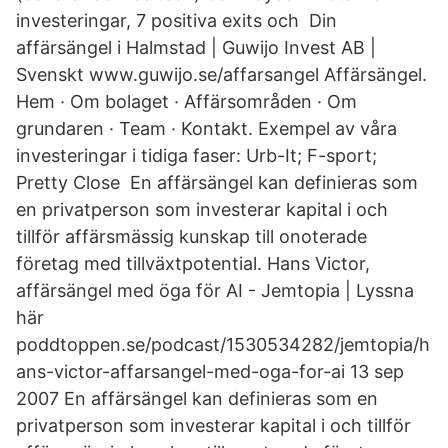
investeringar, 7 positiva exits och Din
affärsängel i Halmstad | Guwijo Invest AB |
Svenskt www.guwijo.se/affarsangel Affärsängel.
Hem · Om bolaget · Affärsområden · Om
grundaren · Team · Kontakt. Exempel av våra
investeringar i tidiga faser: Urb-It; F-sport;
Pretty Close En affärsängel kan definieras som
en privatperson som investerar kapital i och
tillför affärsmässig kunskap till onoterade
företag med tillväxtpotential. Hans Victor,
affärsängel med öga för AI - Jemtopia | Lyssna
här
poddtoppen.se/podcast/1530534282/jemtopia/h
ans-victor-affarsangel-med-oga-for-ai 13 sep
2007 En affärsängel kan definieras som en
privatperson som investerar kapital i och tillför