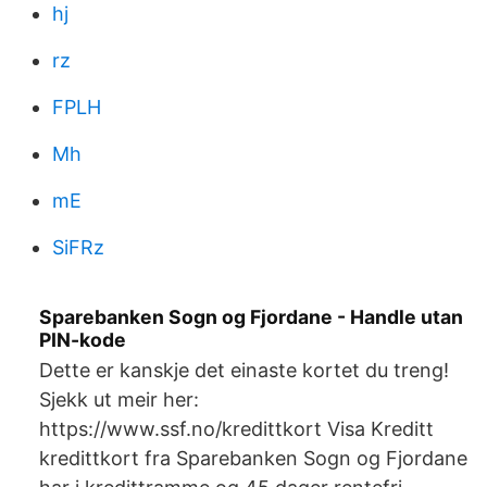
hj
rz
FPLH
Mh
mE
SiFRz
Sparebanken Sogn og Fjordane - Handle utan
PIN-kode
Dette er kanskje det einaste kortet du treng!
Sjekk ut meir her:
https://www.ssf.no/kredittkort Visa Kreditt
kredittkort fra Sparebanken Sogn og Fjordane